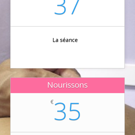
37
La séance
Nourissons
35
€