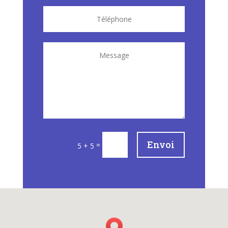
Envoi
=
5 + 5